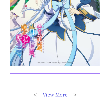
View More
＜
＞