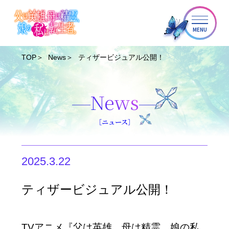
MENU
TOP
News
ティザービジュアル公開！
News
［ニュース］
2025.3.22
ティザービジュアル公開！
TVアニメ『父は英雄、母は精霊、娘の私