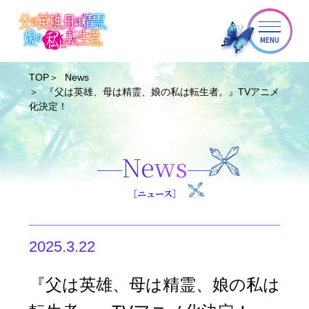
MENU
TOP
News
『父は英雄、母は精霊、娘の私は転生者。』TVアニメ
化決定！
News
［ニュース］
2025.3.22
『父は英雄、母は精霊、娘の私は