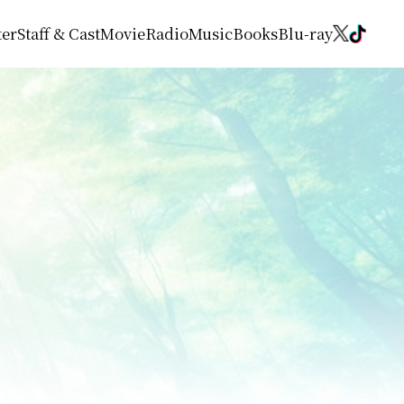
ter
Staff & Cast
Movie
Radio
Music
Books
Blu-ray