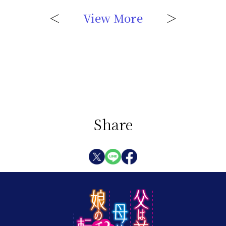
＜
View More
＞
Share