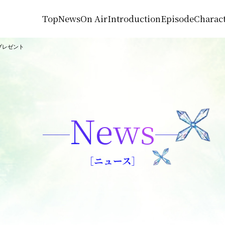
Top
News
On Air
Introduction
Episode
Charac
プレゼント
News
［ニュース］