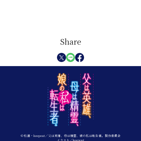
Share
© 松浦・keepout／父は英雄、母は精霊、娘の私は転生者。製作委員会
イラスト／keepout