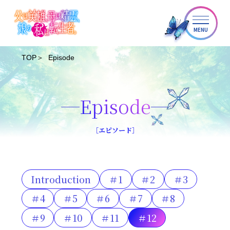
MENU
TOP
Episode
Episode
［エピソード］
Introduction
＃1
＃2
＃3
＃4
＃5
＃6
＃7
＃8
＃9
＃10
＃11
＃12